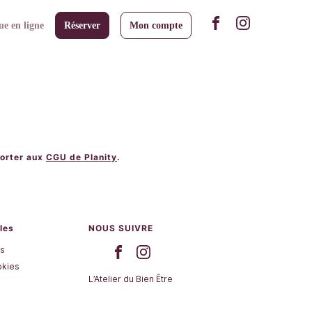
ue en ligne
Réserver
Mon compte
porter aux
CGU de Planity
.
les
NOUS SUIVRE
es
okies
L’Atelier du Bien Être