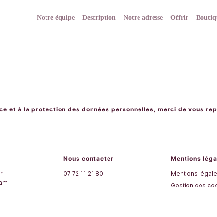
Notre équipe
Description
Notre adresse
Offrir
Boutiq
rvice et à la protection des données personnelles, merci de vous re
Nous contacter
Mentions léga
er
07 72 11 21 80
Mentions légal
ham
Gestion des co